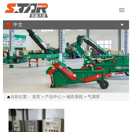

中文

当前位置：
首页
>
产品中心
>
储存系统
>
气调库
