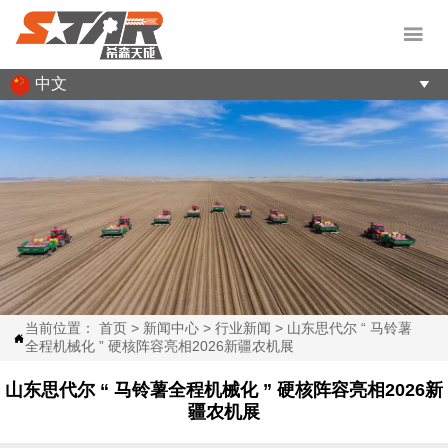

中文

当前位置：
首页
>
新闻中心
>
行业新闻
>
山东思代尔 “ 马铃薯

全程机械化 ” 硬核阵容亮相2026新疆农机展
山东思代尔 “ 马铃薯全程机械化 ” 硬核阵容亮相2026新
疆农机展