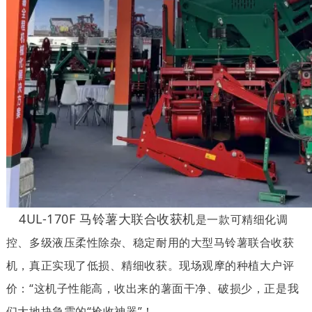
4UL-170F 马铃薯大联合收获机
是一款可精细化调
控、多级液压柔性除杂、稳定耐用的大型马铃薯联合收获
机，真正实现了低损、精细收获。
现场观摩的种植大户评
价：“这机子性能高，收出来的薯面干净、破损少，正是我
们大地块急需的“
抢收神器
”！