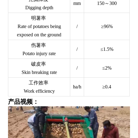
mm
150～300
Digging depth
明薯率
Rate of potatoes being
/
≥96%
exposed on the ground
伤薯率
/
≤1.5%
Potato injury rate
破皮率
/
≤2%
Skin breaking rate
工作效率
ha/h
≥0.4
Work efficiency
产品视频：