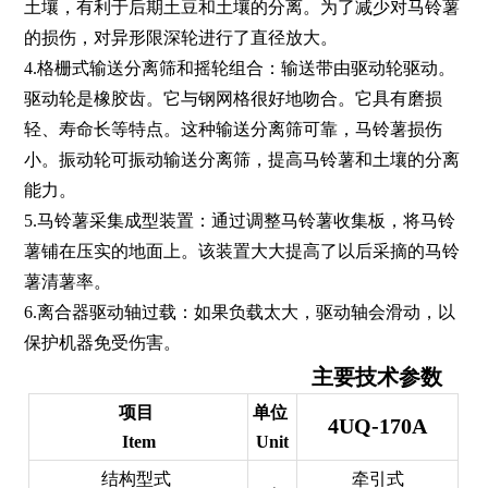
土壤，有利于后期土豆和土壤的分离。为了减少对马铃薯
的损伤，对异形限深轮进行了直径放大。
4.格栅式输送分离筛和摇轮组合：输送带由驱动轮驱动。
驱动轮是橡胶齿。它与钢网格很好地吻合。它具有磨损
轻、寿命长等特点。这种输送分离筛可靠，马铃薯损伤
小。振动轮可振动输送分离筛，提高马铃薯和土壤的分离
能力。
5.马铃薯采集成型装置：通过调整马铃薯收集板，将马铃
薯铺在压实的地面上。该装置大大提高了以后采摘的马铃
薯清薯率。
6.离合器驱动轴过载：如果负载太大，驱动轴会滑动，以
保护机器免受伤害。
主要技术参数
项目
单位
4UQ-170A
Item
Unit
结构型式
牵引式