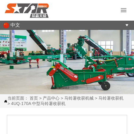

中文

当前页面：
首页
>
产品中心
>
马铃薯收获机械
>
马铃薯收获机

>
4UQ-170A 中型马铃薯收获机