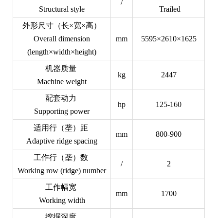
/
Structural style
Trailed
外形尺寸（长×宽×高）
Overall dimension
mm
5595×2610×1625
(length×width×height)
机器质量
kg
2447
Machine weight
配套动力
hp
125-160
Supporting power
适用行（垄）距
mm
800-900
Adaptive ridge spacing
工作行（垄）数
/
2
Working row (ridge) number
工作幅宽
mm
1700
Working width
挖掘深度